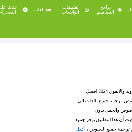
برامج
تطبيقات
قناتنا عل
العاب
التصاميم
الواتساب
التليجرام
تحميل ترجمة جوجل Google Translate APK للاندرويد والايفون 2024 افضل
وص. ترجمة جميع اللغات الى
النصوص والجمل بدون
يث أن هذا التطبيق يوفر جميع
يق ترجمة جميع النصوص ،
أكمل