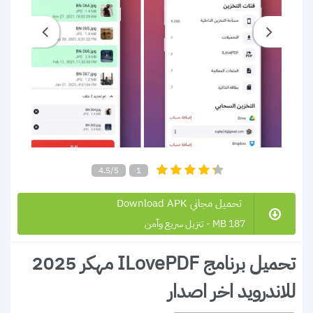
4.5/5
1
تحميل مجاني Download APK
187 MB - تنزيل سريع وآمن
تحميل برنامج ILovePDF مهكر 2025
للاندرويد اخر اصدار