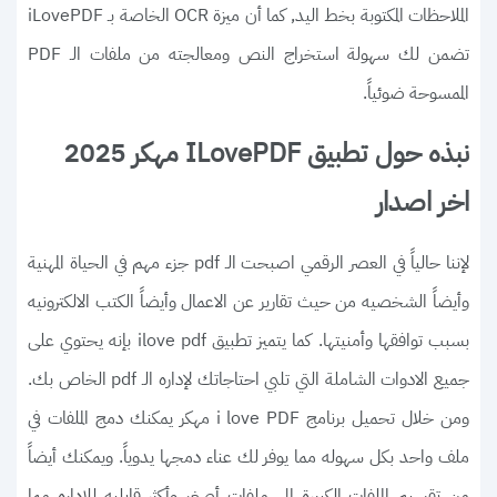
الملاحظات المكتوبة بخط اليد, كما أن ميزة OCR الخاصة بـ iLovePDF
تضمن لك سهولة استخراج النص ومعالجته من ملفات الـ PDF
الممسوحة ضوئياً.
نبذه حول تطبيق ILovePDF مهكر 2025
اخر اصدار
لإننا حالياً في العصر الرقمي اصبحت الـ pdf جزء مهم في الحياة المهنية
وأيضاً الشخصيه من حيث تقارير عن الاعمال وأيضاً الكتب الالكترونيه
بسبب توافقها وأمنيتها. كما يتميز تطبيق ilove pdf بإنه يحتوي على
جميع الادوات الشاملة التي تلبي احتاجاتك لإداره الـ pdf الخاص بك.
ومن خلال تحميل برنامج i love PDF مهكر يمكنك دمج الملفات في
ملف واحد بكل سهوله مما يوفر لك عناء دمجها يدوياً. ويمكنك أيضاً
من تقسيم الملفات الكبيرة إلى ملفات أصغر وأكثر قابليه للإداره مما