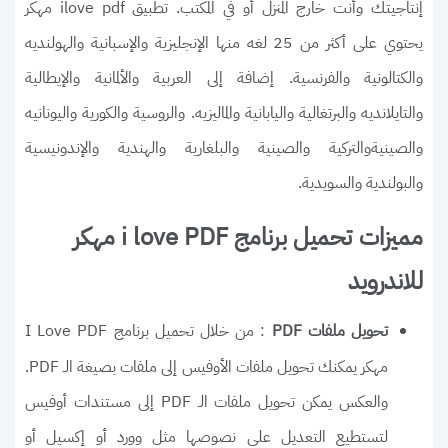
إنتاجيتك وأنت خارج المنزل أو في المكتب. تطبيق ilove pdf مهكر
يحتوي على أكثر من 25 لغه منها الإنجليزية والإسبانية والهولنديه
والكتالونية والفرنسية. إضافة إلى العربية والألمانية والإيطالية
والتايلانديه والبرتغالية واليابانية والماليزيه. والروسية والكورية واليونانيه
والصينيةوالتركية والصينية والبلغارية والهندية والإندونيسية
والبولندية والسويدية.
مميزات تحميل برنامج i love PDF مهكر
للاندرويد
: من خلال تحميل برنامج I Love PDF
تحويل ملفات PDF
مهكر يمكنك تحويل ملفات الأوفيس إلى ملفات بصيغة الـ PDF.
والعكس يمكن تحويل ملفات الـ PDF إلى مستندات أوفيس
لتستطيع التعديل على نصوصها مثل وورد أو إكسيل أو