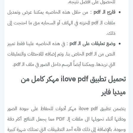
للحصول على أفضل نتيجه.
: من خلال هذه الخاصيه يمكننا عرض وتعديل
قارئ الـ pdf
ملفات الـ pdf المخزنه في الهاتف أو السحابه متى ما احتجت إلى
ذلك.
: في هذه الخاصيه علينا فقط تمييز
وضع تعليقات على الـ pdf
النص من الـ pdf الخاص بنا. وثم إضافه الملاحظات والتعليقات
التي نريدها. ويمكننا أيضاً الرسم داخل الصور في ملف الـ pdf.
تحميل تطبيق ilove pdf مهكر كامل من
ميديا فاير
يتضمن تطبيق ilove pdf مهكر أدوات للحفاظ على جودة الصور
ودقتها أثناء تحويلها الى ملفات إلـ PDF مما يجعل النتائج أكثر دقة
وجودة. بالإضافة إلى ذلك فأنه أحد التطبيقات التي تمتلك شهرة كبيرة