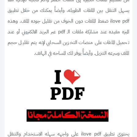
يسهل التنقل بين الملفات الطويله. وأيضاً يمكنك من خلال تطبيق
ilove pdf ضغط الملفات دون الخوف من تقليل جوده الملف. وهذه
الميزه مفيده عند مشاركة ملفات الـ pdf عبر البريد الالكتروني أو عند
تحميل الملفات على منصات التخزين السحابي لإنه يتم تقليل حجم
الملف وسرعه التنزيل. وأيضأً يوفر لك المساحه في الهاتف.
يحتوي تطبيق ilove pdf على واجهه سهله الاستخدام والتنقل