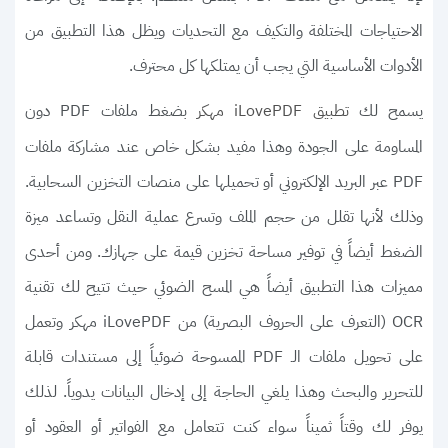
الاحتياجات المختلفة والتكيف مع التحديات ويظل هذا التطبيق من
الأدوات الأساسية التي يجب أن يمتلكها كل محترف.
يسمح لك
بضغط ملفات PDF دون
تطبيق iLovePDF مهكر
المساومة على الجودة وهذا مفيد بشكل خاص عند مشاركة ملفات
PDF عبر البريد الإلكتروني أو تحميلها على منصات التخزين السحابية.
وذلك لأنها تقلل من حجم الملف وتسرع عملية النقل وتساعد ميزة
الضغط أيضاً في توفير مساحة تخزين قيمة على جهازك. ومن أحدى
مميزات هذا التطبيق أيضاً هي المسح الضوئي حيث تتيح لك تقنية
OCR (التعرف على الحروف البصرية) من iLovePDF مهكر وتعمل
على تحويل ملفات الـ PDF الممسوحة ضوئياً إلى مستندات قابلة
للتحرير والبحث وهذا يلغي الحاجة إلى إدخال البيانات يدوياً. لذلك
يوفر لك وقتاً ثميناً سواء كنت تتعامل مع الفواتير أو العقود أو