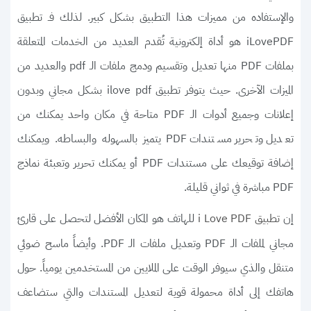
والإستفاده من مميزات هذا التطبيق بشكل كبير. لذلك فـ تطبيق
iLovePDF هو أداة إلكترونية تُقدم العديد من الخدمات المتعلقة
بملفات PDF منها تعديل وتقسيم ودمج ملفات الـ pdf والعديد من
الميزات الآخرى. حيث يتوفر تطبيق ilove pdf بشكل مجاني وبدون
إعلانات وجميع أدوات الـ PDF متاحة في مكان واحد يمكنك من
تعديل وتحرير مستندات PDF يتميز بالسهوله والبساطه. ويمكنك
إضافة توقيعك على مستندات PDF أو يمكنك تحرير وتعبئة نماذج
PDF مباشرة في ثواني قليلة.
إن
للهاتف هو المكان الأفضل لتحصل على قارئ
تطبيق i Love PDF
مجاني لملفات الـ PDF وتعديل ملفات الـ PDF. وأيضاً ماسح ضوئي
متنقل والذي سيوفر الوقت على الملايين من المستخدمين يومياً. حول
هاتفك إلى أداة محمولة قوية لتعديل المستندات والتي ستضاعف