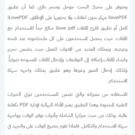
ومتوفر على محرك البحث جوجل و
. كما أن تطبيق
متجر بلاي
ilovePDF مهكر بدون اعلانات ولا يحتويها على الإطلاق. iLovePDF
كامل أو تطبيق قارئ الملفات ilove pdf شائع جداً للاستخدام مع
الملفات. حيث يحصل المستخدمون على كل مايحتاجونه عند فتحه
وعرضه. ويمتلك العديد من الادوات للعمل حيث يتضمن تحرير
وانشاء الملفات.إضافة إلى التوقيعات وإدخال الملفات الممسوحه ضوئيأً.
وكذلك إدخال الصور وغيرها وهو تطبيق يمتلك واجهه سهلة
الاستخدام.
للاستفاده من مميزاته والتي تضمن للمستخدمين ذوي الخبرات
التقنية المحدودة وهذا التطبيق يعتبر الأداة النهائية لإدارة PDF بكفاءة
عالية. وذلك من حيث ميزاتها الشاملة وأدوات توفير الوقت وواجهة
سهلة الاستخدام والتكامل. فلماذا نقوم بتضيع الوقت على والجهد في