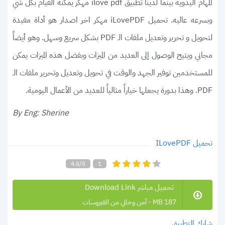
المهام اليدويه بينما لدينا تطبيق ilove pdf مهكر يمكنه القيام بكل شي
وبسرعه عاليه. تحميل iLovePDF مهكر اخر اصدار هو أداة مفيدة
لتحويل و تحرير وتعديل ملفات الـ PDF بشكل سريع وسهل. وهو أيضاً
مجاني ويتيح الوصول إلى العديد من الميزات وبفضل هذه الميزات يمكن
للمستخدمين توفير الجهد والوقت في تحويل وتعديل وتحرير ملفات الـ
PDF. وهذا بدورة يجعلها خياراً مثالياً للعديد من الأعمال اليومية.
By Eng: Sherine
تحميل ILovePDF
4.5/5
1
تحميل مباشر Download Link
187 MB - آمن وخالي من الفيروسات
شارك التطبيق