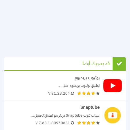
قد يعجبك أيضا
يوتيوب بريميوم
تطبيق يوتيوب بريميوم  هذا...
21.28.204 V
Snaptube
سناب تيوب Snaptube مهكر هو تطبيق تحميل...
V 7.63.1.80950631