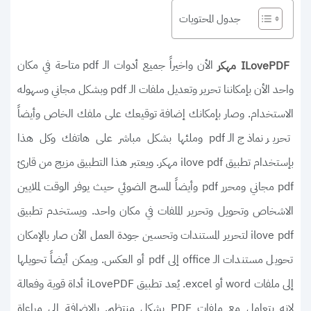
جدول المحتويات
الأن واخيراً جميع أدوات الـ pdf متاحة في مكان
ILovePDF مهكر
واحد الأن بإمكاننا تحرير وتعديل ملفات الـ pdf وبشكل مجاني وسهوله
الاستخدام. وصار بإمكانك إضافة توقيعك على ملفك الخاص وأيضاً
تحرير نماذج الـ pdf وملئها بشكل مباشر على هاتفك وكل هذا
بإستخدام تطبيق ilove pdf مهكر. ويعتبر هذا التطبيق مزيج من قارئ
pdf مجاني ومحرر pdf وأيضاً المسح الضوئي حيث يوفر الوقت لملايين
الاشخاص وتحويل وتحرير الملفات في مكان واحد. ويستخدم تطبيق
ilove pdf لتحرير المستندات وتحسين جودة العمل الأن صار بالإمكان
تحويل مستندات الـ office إلى pdf أو العكس. ويمكن أيضاً تحويلها
إلى ملفات word أو excel. يُعد تطبيق iLovePDF أداة قوية وفعالة
لإنه يتعامل مع ملفات PDF بشكل منتظم. بالإضافة إلى مراعاة