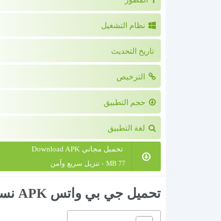
نظام التشغيل
تاريخ التحديث
الترخيص
حجم التطبيق
لغة التطبيق
تحميل مجاني Download APK
77 MB - تنزيل سريع وآمن
تحميل جي بي واتس APK نسخة GBWhatsapp Pro اخر تحديث ضد الحظر 2024