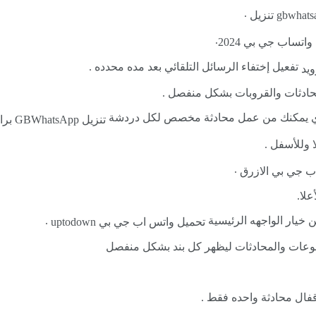
.
gbwha تنزيل
.
واتساب جي بي 2024
تفعيل إختفاء الرسائل التلقائي بعد مده محدده .
لمحادثات والقروبات بشكل منفصل .
اي يمكنك من عمل محادثة مخصص لكل دردشة
تنزيل GBWhatsApp برابط مباشر
 وللأسفل .
.
ب جي بي الازرق
لا.
 خيار الواجهه الرئيسية
.
تحميل واتس اب جي بي uptodown
عات والمحادثات ليظهر كل بند بشكل منفصل
قفال محادثة واحده فقط .