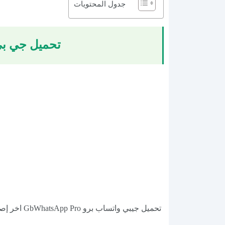
جدول المحتويات
تحميل جي بي واتس APK نسخة (app Pro
تحميل جيبي واتساب برو GbWhatsApp Pro اخر إصدار ضد الحظر