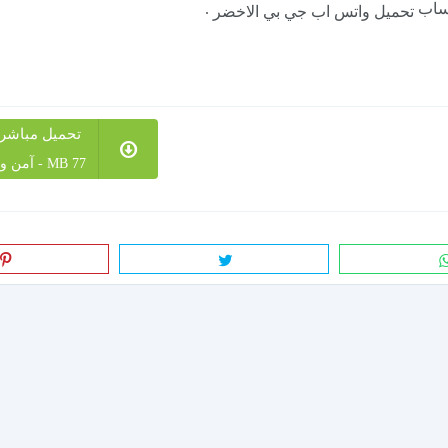
تساب
.
تحميل واتس اب جي بي الاخضر
تحميل مباشر ownload Link
77 MB - آمن وخالي من الفيروسات