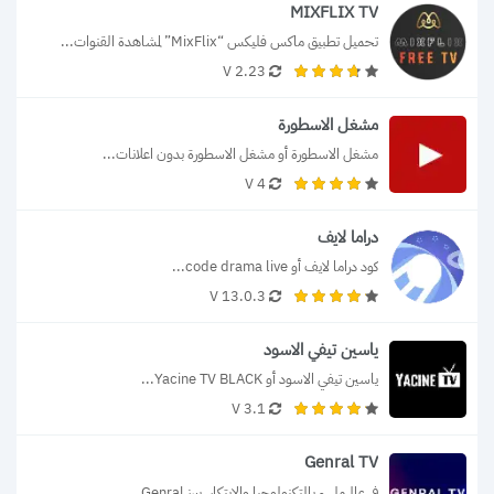
MIXFLIX TV
تحميل تطبيق ماكس فليكس “MixFlix” لمشاهدة القنوات...
2.23 V
مشغل الاسطورة
مشغل الاسطورة أو مشغل الاسطورة بدون اعلانات...
4 V
دراما لايف
كود دراما لايف أو code drama live...
13.0.3 V
ياسين تيفي الاسود
ياسين تيفي الاسود أو Yacine TV BLACK...
3.1 V
Genral TV
في عالم مليء بالتكنولوجيا والابتكار، يبرز Genral...