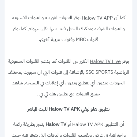
كما أن
يوفر القنوات الاوربية والقنوات الاسيوية
Halow TV APP
والقنوات الشرقية ويمكنك التنقل فيما بينها بكل سهولة, كما يوفر
قنوات MBC وقنوات عربية أخرى.
يوفر
الكثير من القنوات كما يدعم القنوات السعودية
Halow TV Live
الرياضية SSC SPORTS بالإضافة إلى قنوات البي ان سبورت بمختلف
الجودات وبدون أي تقطيع وبدون أي إعلانات في النسخة, شاهد
جميع القنوات مع تطبيق هلو تي في .
تطبيق هلو تيفي Halow TV APK للبث المباشر
أن التطبيق
أو
يتميز بطريقة رائعة
Halow TV
Halow TV APK
وإحترافية في عرض وتقسيم القنوات والباقات التي تتوفر فيه حيث