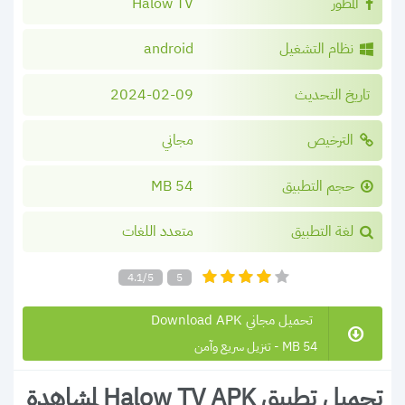
المطور
Halow TV
نظام التشغيل
android
تاريخ التحديث
2024-02-09
الترخيص
مجاني
حجم التطبيق
54 MB
لغة التطبيق
متعدد اللغات
4.1/5
5
تحميل مجاني Download APK
54 MB - تنزيل سريع وآمن
تحميل تطبيق Halow TV APK لمشاهدة