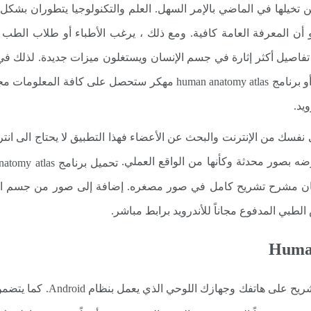
ن تخيلها في الماضي بالإمر السهل. العلم والتكنولوجيا يتطوران بشك
و أن المعرفة العامة كافية. ومع ذلك ، يرغب الأطباء أو طلاب ال
تفاصيل أكثر إثارة في جسم الإنسان ويستغلون ميزات جديدة. لذلك ف
هذا التطبيق وفر على نفسك من الإنترنت والبحث عن الأعضاء فهذا التطبيق لا يح
ضه بصور محدثة وكأنها من الواقع العملي.
تحميل برنامج 3d human anatomy atlas مجانا, حيث
سان مشرح تشريح كامل في صور مصغره. إضافة إلى صور من جسم الإنس
لطبي المدفوع مجاناً للأندرويد برابط مباشر.
المحتوى المرجعي الأساسي ل