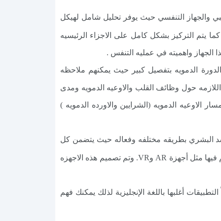
ي والجهاز التنفسي حيث يوفر تحليل شامل لهيكل
كما يتم التركيز بشكل كامل على الاجزاء الرئيسيه
 الجهاز واهميته في عمليه التنفس .
تخدمين من الاطلاع على الدورة الدمويه بتفصيل كبير حيث يمكنهم ملاحظه
للازمه حول وظائف القلب والاوعيه الدمويه ومدى
لي والجهاز العصبي وغيرها. وأيضاً تحميل أطلس اناتومي 3D يمكننا معرفه مسار الاوعيه الدمويه (الشرايين والاورده الدمويه )
جسد البشري بطريقه مختلفه وفعاله حيث يتضمن كل
من التطبيقين حساسات اللمس وحساسات الصوت والصور والاجهزه التي تتيح للمستخدم الإحساس بالحركه والتحكم فيها مثل أجهزة AR وVR. وتم تصميم هذه الاجهزه
التطبيقات أغلبها باللغة الإنجليزية لذلك يمكنك فهم