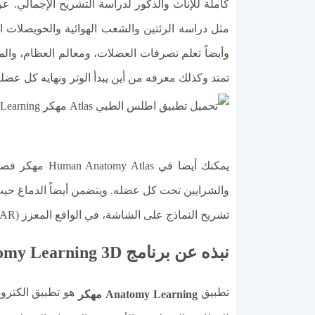
كاملة للإناث والذكور لدراسة التشريح الإجمالي. ع
مثل دراسة الرئتين والشعب الهوائية والحويصلات اله
وأيضاً تعلم تصرفات العضلات، ومعالم العظام، والم
تمتد وكذلك معرفه من أين يبدأ الوتر ونهايه كل عضل
يمكنك أيضا ف
تشريح النماذج على الشاشة، في الواقع المعزز (AR)، وفي المقاطع العرضية.
نبذه عن برنامج Anatomy Learning 3D
تطبيق
هو تطبيق الكتروني
Anatomy Learning مهكر