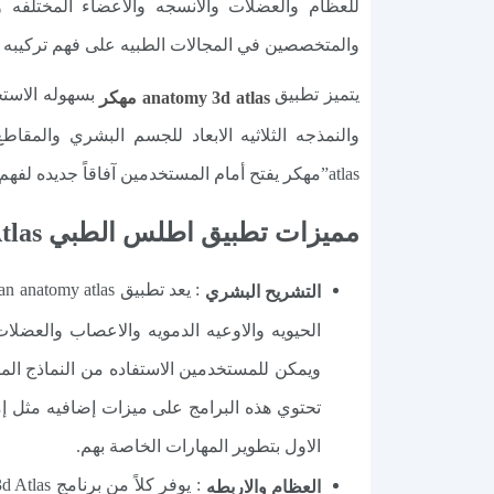
للعظام والعضلات والأنسجه والاعضاء المختلفه 
والمتخصصين في المجالات الطبيه على فهم تركيبه 
يتميز تطبيق
بسهوله الاستخد
anatomy 3d atlas مهكر
atlas”مهكر يفتح أمام المستخدمين آفاقاً جديده لفهم علم التشريح ولإجراء البحوث الطبيه بشكل أفضل وأدق وتحليل الأعطال الفيزيولوجيه المختلفه في جسم الانسان .
مميزات تطبيق اطلس الطبي Atlas مهكر Anatomy Learning مجانا 3D اخر اصدار
التشريح البشري
الحيويه والاوعيه الدمويه والاعصاب والعضلا
ويمكن للمستخدمين الاستفاده من النماذج المت
تحتوي هذه البرامج على ميزات إضافيه مثل إم
الاول بتطوير المهارات الخاصة بهم.
العظام والاربطه