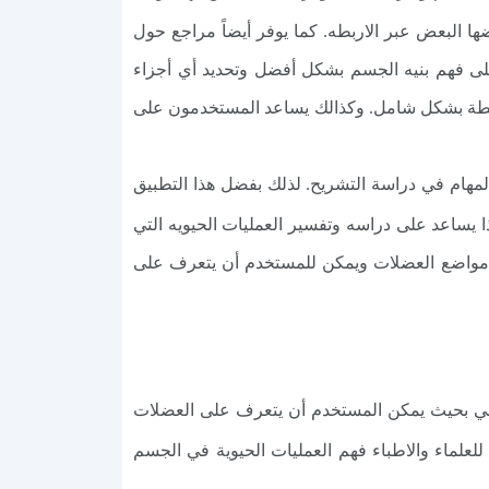
ا البعض عبر الاربطه. كما يوفر أيضاً مراجع حول
على فهم بنيه الجسم بشكل أفضل وتحديد أي أجزاء
الاربطة بشكل شامل. وكذالك يساعد المستخدمون على
ج anatomy 3d atlas وبرنامج human anatomy atlas المهكر من أهم المهام في دراسة التشريح. لذلك بفضل هذا التطبيق
 يساعد على دراسه وتفسير العمليات الحيويه التي
يد مواضع العضلات ويمكن للمستخدم أن يتعرف على
كه والاداء الرياضي بحيث يمكن المستخدم أن يتعرف على العضلات
علماء والاطباء فهم العمليات الحيوية في الجسم