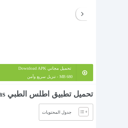
تحميل مجاني Download APK
680 MB - تنزيل سريع وآمن
تحميل تطبيق اطلس الطبي Atlas مهكر Anatomy Learning مجانا 3D
جدول المحتويات