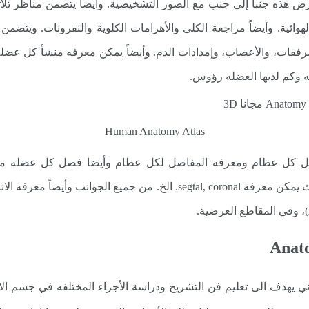
رض هذه جنباً إلى جنب مع الصور التشخيصية. وأيضاً يتضمن مناظر ثلاثي
وائية. وأيضاً مراجعة الكلى والأهرامات الكلوية والنفرونات. ويتضمن 
رفقات، والأعصاب، وإمدادات الدم. وأيضاً يمكن معرفه منشأ كل عضله 
ه وكم لديها العضله رؤوس.
Human Anatomy Atlas
ي Human Anatomy Atlas مهكر فصل كل عظام ومعرفه المفاصل لكل عظام وأيضا فصل 
والشرايين تحت كل عضله. ويتضمن أيضاً الدماغ حيث يمكن معرفه gtal, coronal
 يهدف الى تعليم فن التشريح ودراسة الأجزاء المختلفه في جسم الانسا