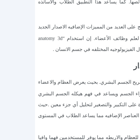
ها. كما يساعد هذا التطبيق الطلاب والأساتذه
 على العديد من المميزات الإضافيه الاصدار الجديد
والنمذجه الثلاثيه الابعاد للجسم البشري والمقاطع العرضيه والمسح بالرنين المغناطيسي وصور والرسوم المتحركه لعلم وظائف الأعضاء. إن استخدام “anatomy 3d
فضل البرامج التي تساعد في تشريح الجسم البشري. بحيث يعرض العظام والاعضاء
 اجزاء الجسم ويساعد في فهم هيكله الجسم البشري
ة على التكبير والتصغير لتحليل أي جزء معين .حيث
العناصر الإضافيه مما يساعد الطلاب في المستوى
برنامج Anatomy Learning مهكر نماذج ثلاثية الابعاد للعظام والاربطه مما يوفر للمستخدمين فهما وافيا