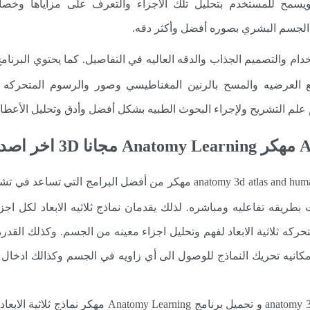
ويسمح للمستخدم بتحليل تلك الأجزاء والتعرف على مزاياها وخصائص
الجسم البشري بصوره أفضل وأكثر دقه.
ام والتصميم الجذاب والدقه العاليه في التفاصيل. كما يحتوي البرنامج
: يعد تطبيق anatomy 3d atlas and human anatomy atlas مهكر من أ
ت بطريقه تفاعليه ومباشره. لذلك يقدمان نماذج ثلاثيه الابعاد لكل
حركه ثلاثية الابعاد لفهم وتحليل اجزاء معينه من الجسم. وكذلك القدر
كانيه تحريك النماذج للوصول الى أي زاويه في الجسم وكذالك ادخال 
: يوفر كلاً من برنامج anatomy 3d Atlas و تحميل 