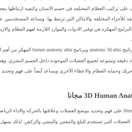
على تركيب العظام المختلفه في جسم الانسان وكيفيه ارتباطها ببعضه
 للأجزاء المختلفه والاماكن التي ترتبط بها. ويساعد المستخدمين 
البرامج المهكره في توفير الادوات والموارد اللازمة لفهم العظام و
: يعتبر تحليل العضلات في كلآ من برنام
اد دقيقه ومتنوعه لجميع العضلات الموجوده داخل الجسم البشري. وهذا
حريك وحمايه العظام والاعظاء الآخرى ويساعد أيضاً على فهم وتحد
: يساعد Human anatomy Atlas free على فهم وتحديد موضع العضلات وعلاقتها بالحر
 العضلات التي تستخدم للبلع والتنفس والمشي والركض. لذلك يسهل لل