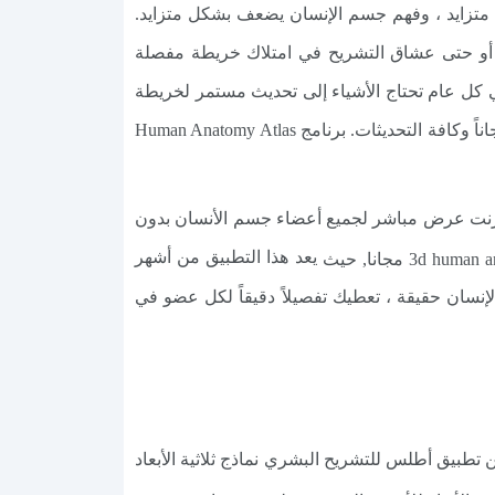
ل متزايد ، وفهم جسم الإنسان يضعف بشكل متزايد.
طب أو حتى عشاق التشريح في امتلاك خريطة مفصلة
ي كل عام تحتاج الأشياء إلى تحديث مستمر لخريطة
الجسم لذلك قم بـ تحميل أطلس اناتومي 3D مهكر أو برنامج human anatomy atlas مهكر ستحصل على كافة المعلومات مجاناً وكافة التحديثات. برنامج Human Anatomy Atlas
تاج الى انترنت عرض مباشر لجميع أعضاء جسم الأنسان بدون
يعد هذا التطبيق من أشهر
ان حقيقة ، تعطيك تفصيلاً دقيقاً لكل عضو في
لتشريح على هاتفك وجهازك اللوحي الذي يعمل بنظام Android. كما يتضمن تطبيق أطلس للتشريح البشري نماذج ثلاثية الأبعاد