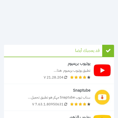
قد يعجبك أيضا
يوتيوب بريميوم
تطبيق يوتيوب بريميوم  هذا...
21.28.204 V
Snaptube
سناب تيوب Snaptube مهكر هو تطبيق تحميل...
V 7.63.1.80950631
يوتيوب الذهبي