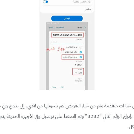
يارات متقدمة وثم من خيار التفويض قم بتحويلها من لاشيء إلى يدوي وفي خ
“192.168.49.1” وفي خيار خانة منفذ الوكيل قم بإدراج الرقم التالي “8282” وثم الضغط
ل .