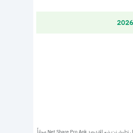
يق نت شير للاندرويد Net Share Pro Apk مجاناً