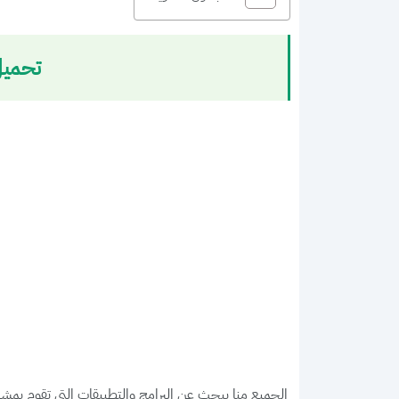
تحميل NetShare pro النسخة المدفوعة مجان
الجميع منا يبحث عن البرامج والتطبيقات التي تقوم بمشاركة الواي فاي Wi-Fi من الهاتف للأجهزة الآ