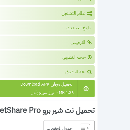
نظام التشغيل
تاريخ التحديث
الترخيص
حجم التطبيق
لغة التطبيق
تحميل مجاني Download APK
1.36 MB - تنزيل سريع وآمن
تحميل نت شير برو NetShare Pro مهكر 2026 النسخةالمدفوعة مجانا
جدول المحتويات