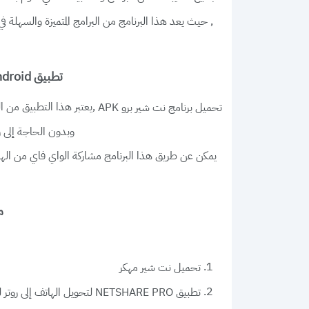
, حيث يعد هذا البرنامج من البرامج المتميزة والسهلة
تطبيق NetShare Pro Android آخر اصدار بلا روت وبرابط مباشر, تحميل netshare pro مجانا
,يعتبر هذا التطبيق من ا
تحميل برنامج نت شير برو APK
وبدون الحاجة إلى 
يمكن عن طريق هذا البرنامج مشاركة الواي فاي من الهاتف
مم
تحميل نت شير مهكر
تطبيق NETSHARE PRO لتحويل الهاتف إلى روتر لتوزيع الانترنت NetShare Pro APK