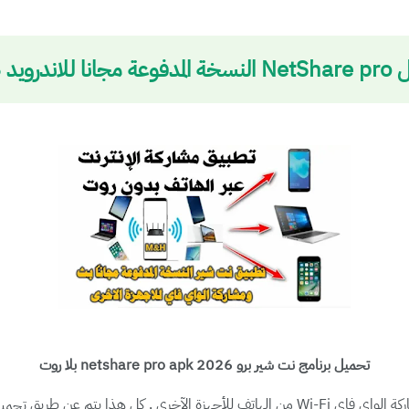
ا للاندرويد 2026
تحميل برنامج نت شير برو 2026 netshare pro apk بلا روت
خرى , كل هذا يتم عن طريق
تحميل تطب