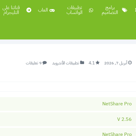
برامج
تطبيقات
قناتنا على
العاب
التصاميم
الواتساب
التليجرام
أبريل 7, 2026
4.1
تطبيقات الأندرويد
9 تعليقات
NetShare Pro
2.56 V
NetShare Pro