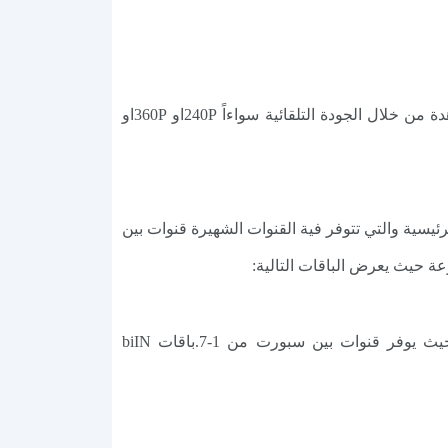
✔️ يعتبر Ugeen TV 2024 من التطبيقات التي تقدم باقات القنوات الرياضية بمختلف الجودات حيث يمكنك التمتع بالمشاهدة من خلال الجودة التلقائية سواءاً 240Pاو 360Pاو
رئيسية والتي تتوفر فية القنوات الشهيرة قنوات بين
 حيث يعرض الباقات التالية:
باقات بي إن: وهذه الباقة تحتوي على جميع قنوات بين سبورت الرياضية بمختلف انواعها وبالجودة التي تفضلها حيث يوفر قنوات بين سبورت من 1-7.باقات biIN