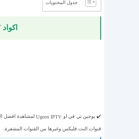
جدول المحتويات
اكواد Ugeen IPTV للبث المباشر للاندرويد اخر اصدار 2024
✔️ يوجين تي في او
لمشاهدة افضل القن
Ugeen IPTV
قنوات النت فليكس وغيرها من القنوات المشفرة.