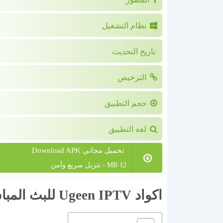
نظام التشغيل
تاريخ التحديث
الترخيص
حجم التطبيق
لغة التطبيق
تحميل مجاني Download APK
12 MB - تنزيل سريع وآمن
اكواد Ugeen IPTV للبث المباشر للاندرويد اخر اصدار 2024