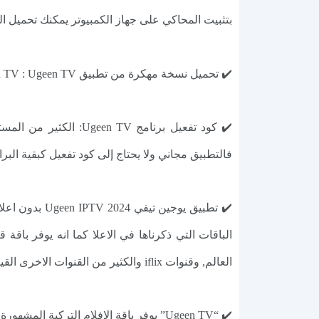
بتثبيت المحاكي على جهاز الكمبيوتر يمكنك تحميل ال
✔️ تحميل نسخة مهكرة من تطبيق Ugeen TV : Ugeen TV نسخة مهكرة لا يتوفر نسخة مهكره من التطبيق ولن تواجه مشاكل في البث المباشر مع تطبيق Ugeen TV.
فالتطبيق مجاني ولا يحتاج إلى كود تفعيل كبقية البر
العالم, وقنوات iflix والكثير من القنوات الاخرى القيصر يوجين تيفي Ugeen TV 2024 اخر اصدار.
✔️ “Ugeen TV” يوفر باقة الافلام الترك