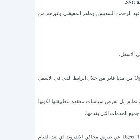
وعبد الرحمن السديس, وماهر المعيقلي وغيرهم من
✔️ تحميل برنامج Ugeen TV اخر اصدار من مديا فاير: في موقعنا نوفر روابط حسب اختيارك حيث يمكنك تحميل Ugeen TV من مديا فاير من خلال الرابط الذي في الاسفل
يفون معقد نوع ماء لأن نظام ابل تفرض سياسات معقدة لتطبيقتها لكونها
جميع الخدمات التي يقدمها.
✔️ برنامج Ugeen TV يدعم اجهزة الكمبيوتر: Ugeen TV لا يدعم اجهزة الكمبيوتر الا في حالة وحدة وهي تثبيت برنامج Ugeen TV عن طريق محاكي الاندرويد اي بعد القيام