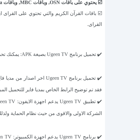
☑️ يحتوي على باقات OSN, وباقات MBC, وباقات Rotana, وباقة ART, ويدعم القنوات السعودية وباقات الرياضية السعودية SSC.
☑️ باقات القرآن الكريم والتي تحتوي على القراى
القراى.
✔️ تحميل برنامج Ugeen TV بصيغة APK: يمكنك تحميل برنامج يوجين تيفي apk 2024 بكل سهولة عن طريق الروابط التي في الاسفل.
فقد تم توضيح الرابط الخاص بمديا فاير للتحميل المباشر n TV
الشركة الاولى والاقوى من حيث نظام الحماية ولذلك