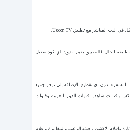
ج Ugeen TV: الكثير من المستخدمين يبحثون عن كود تفعيل برنامج يوجين تيفي Ugeen TV ولكن بطبيعة الحال فالتطبيق يعمل بدون اي كود تفعيل
 المزايا الرائعة وعرضة للقنوات المشفرة بدون اي تقطيع بالإضافة إلى توفر جميع
ت الكأس الرياضية, وقنوات KSA Sports, كما يوفر باقات النت فليكس وقنوات شاهد, وقنوات الدول العربية وقنوات
الاثارة وافلام الاكشن وافلام الرعب والمغامرة وافلام