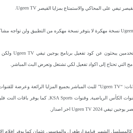
.
Ugeen TV
قيصر تيفي على المحاكي والاستمتاع بمزايا القيصر
✔️ كود تفعيل برنام
امج التي تحتاج إلى اكواد تفعيل لكي تشتغل وتعرض البث المباشر.
✔️ تطبيق يوجين تيفي 2024 Ugeen IPTV بدون اعلانات: “Ugeen TV” للبث المباشر بجميع
الباقات التي ذكرناها في الاعلا كما انه يوفر باقة قنوا
ية المشهورة كالمسلسل الشهير قيامة ارطغرل والمؤسس عثمان كما يوفر افلام 