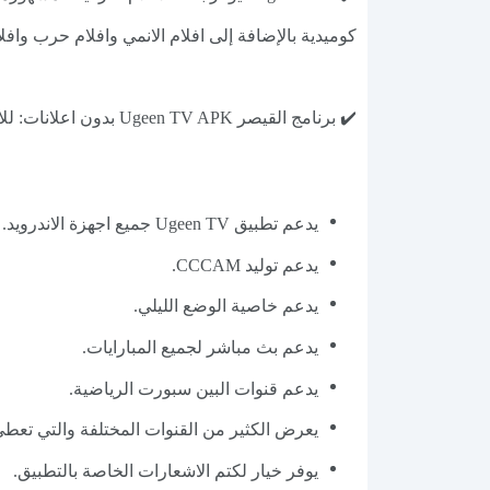
كوميدية بالإضافة إلى افلام الانمي وافلام حرب وافلام 
✔️ برنامج القيصر Ugeen TV APK بدون اعلانات: للاسف النسخة الحديثة تحتوي على اعلانات حيث ان التطبيق يسمح لجميع المستخدمين بمشاهدة ممتعة.
يدعم تطبيق Ugeen TV جميع اجهزة الاندرويد.
يدعم توليد CCCAM.
يدعم خاصية الوضع الليلي.
يدعم بث مباشر لجميع المبارايات.
يدعم قنوات البين سبورت الرياضية.
يعرض الكثير من القنوات المختلفة والتي تعطي 
يوفر خيار لكتم الاشعارات الخاصة بالتطبيق.