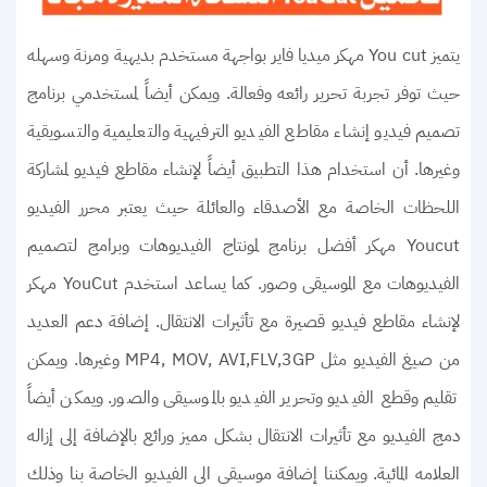
يتميز
بواجهة مستخدم بديهية ومرنة وسهله
You cut مهكر ميديا فاير
حيث توفر تجربة تحرير رائعه وفعالة. ويمكن أيضاً لمستخدمي برنامج
تصميم فيديو إنشاء مقاطع الفيديو الترفيهية والتعليمية والتسويقية
وغيرها. أن استخدام هذا التطبيق أيضاً لإنشاء مقاطع فيديو لمشاركة
اللحظات الخاصة مع الأصدقاء والعائلة حيث يعتبر محرر الفيديو
Youcut مهكر أفضل برنامج لمونتاج الفيديوهات وبرامج لتصميم
الفيديوهات مع الموسيقى وصور. كما يساعد استخدم YouCut مهكر
لإنشاء مقاطع فيديو قصيرة مع تأثيرات الانتقال. إضافة دعم العديد
من صيغ الفيديو مثل MP4, MOV, AVI,FLV,3GP وغيرها. ويمكن
تقليم وقطع الفيديو وتحرير الفيديو بالموسيقى والصور. ويمكن أيضاً
دمج الفيديو مع تأثيرات الانتقال بشكل مميز ورائع بالإضافة إلى إزاله
العلامه المائية. ويمكننا إضافة موسيقى الى الفيديو الخاصة بنا وذلك