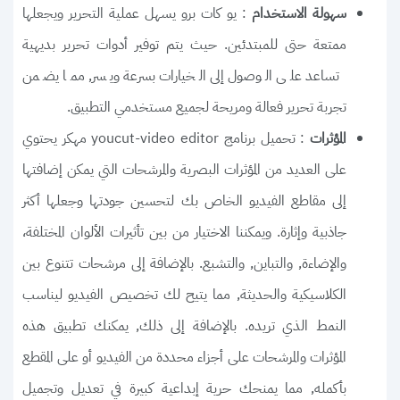
: يو كات برو يسهل عملية التحرير ويجعلها
سهولة الاستخدام
ممتعة حتى للمبتدئين. حيث يتم توفير أدوات تحرير بديهية
تساعد على الوصول إلى الخيارات بسرعة ويسر, مما يضمن
تجربة تحرير فعالة ومريحة لجميع مستخدمي التطبيق.
: تحميل برنامج youcut-video editor مهكر يحتوي
المؤثرات
على العديد من المؤثرات البصرية والمرشحات التي يمكن إضافتها
إلى مقاطع الفيديو الخاص بك لتحسين جودتها وجعلها أكثر
جاذبية وإثارة. ويمكننا الاختيار من بين تأثيرات الألوان المختلفة،
والإضاءة, والتباين, والتشبع. بالإضافة إلى مرشحات تتنوع بين
الكلاسيكية والحديثة, مما يتيح لك تخصيص الفيديو ليناسب
النمط الذي تريده. بالإضافة إلى ذلك, يمكنك تطبيق هذه
المؤثرات والمرشحات على أجزاء محددة من الفيديو أو على المقطع
بأكمله, مما يمنحك حرية إبداعية كبيرة في تعديل وتجميل