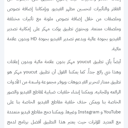
الفلاتر والتأثيرات لتحسين مظهر الفيديو. وبإمكاننا إضافة نصوص
وملصقات من خلال إضافة نصوص ملونة مع تأثيرات مختلفة
وملصقات ممتعة. ويحتوي تطبيق يوكت مهكر على إمكانية تصدير
الفيديو بجودة عالية ويدعم تصدير الفيديو بجودة HD وبدون علامة
مائية.
أيضاً يأتي
وبدون إعلانات
تطبيق youcut مهكر بدون علامة مائية
وهذا شي رائع جداً. كما يمكننا القول أن تطبيق youcut مهكر هو
تطبيق ممتاز لتحرير الفيديوهات ويوفر مجموعة واسعة من الأدوات
الرائعه والمجانيه. ويمكننا إنشاء خلفيات ضبابية لمقاطع الفيديو والصور
الخاصة بنا ويمكن حذف خلفية مقاطع الفيديو الخاصة بنا على
YouTube و Instagram وغيرها. ويمكننا دمج مقاطع فيديو متعددة
مع العديد المؤثرات حيث يعتبر هذا التطبيق أفضل برنامج لدمج