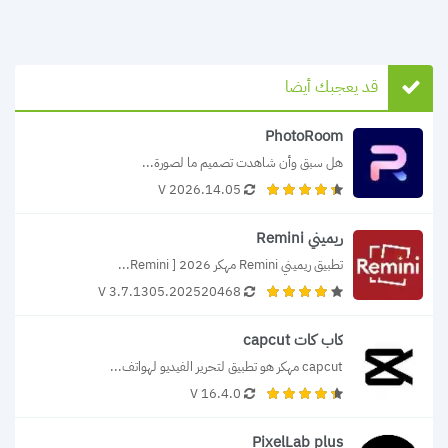
قد يعجبك أيضا
PhotoRoom
هل سبق وأن شاهدت تصميم ما لصورة...
2026.14.05 V
ريميني Remini
تطبيق ريميني Remini مهكر 2026 [ Remini...
V 3.7.1305.202520468
كاب كات capcut
capcut مهكر هو تطبيق لتحرير الفيديو لهواتف...
V 16.4.0
PixelLab plus