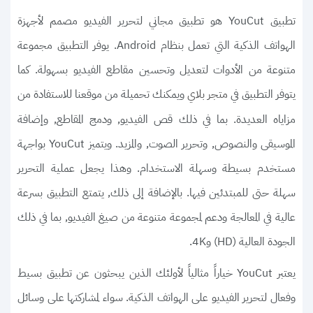
تطبيق YouCut هو تطبيق مجاني لتحرير الفيديو مصمم لأجهزة
الهواتف الذكية التي تعمل بنظام Android. يوفر التطبيق مجموعة
متنوعة من الأدوات لتعديل وتحسين مقاطع الفيديو بسهولة. كما
يتوفر التطبيق في
ويمكنك تحميلة من موقعنا للاستفادة من
متجر بلاي
مزاياه العديدة. بما في ذلك قص الفيديو, ودمج المقاطع, وإضافة
الموسيقى والنصوص, وتحرير الصوت, والمزيد. ويتميز YouCut بواجهة
مستخدم بسيطة وسهلة الاستخدام. وهذا يجعل عملية التحرير
سهلة حتى للمبتدئين فيها. بالإضافة إلى ذلك, يتمتع التطبيق بسرعة
عالية في المعالجة ودعم لمجموعة متنوعة من صيغ الفيديو, بما في ذلك
الجودة العالية (HD) و4K.
يعتبر YouCut خياراً مثالياً لأولئك الذين يبحثون عن تطبيق بسيط
وفعال لتحرير الفيديو على الهواتف الذكية. سواء لمشاركتها على وسائل