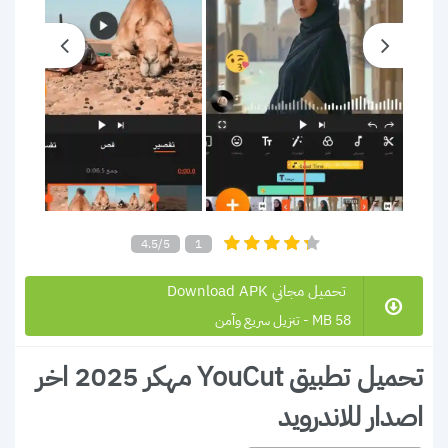
4.5/5
1
تحميل مجاني Download APK
58 MB - تنزيل سريع وآمن
تحميل تطبيق YouCut مهكر 2025 اخر
اصدار للاندرويد