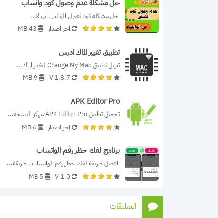
حل مشكلة عدم وصول كود واتساب
 حل مشكلة كود تفعيل الواتس اب لا...
اخر اصدار
43 MB
تطبيق تغيير الماك ادرس
تنزيل تطبيق Change My Mac لتغيير الماك...
9 MB
1.8.7 V
APK Editor Pro
تحميل تطبيق APK Editor Pro مهكر النسخة...
اخر اصدار
6 MB
برنامج لفك حظر رقم الواتساب
 افضل طريقة لفك حظر رقم الواتساب ، طريقة...
5 MB
1.0 V
التعليقات