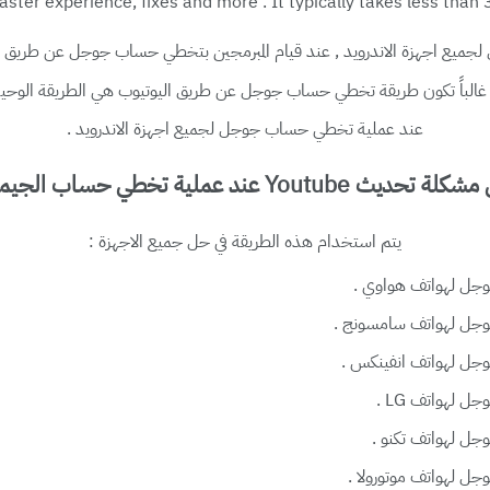
ster experience, fixes and more . It typically takes less than 
, عند قيام المبرمجين بتخطي حساب جوجل عن طريق ثغر
ميع اجهزة الاندرويد
الباً تكون
هي الطريقة الوحيد
طريقة تخطي حساب جوجل عن طريق اليوتيوب
عند عملية تخطي حساب جوجل لجميع اجهزة الاندرويد .
 تحديث Youtube عند عملية تخطي حساب الجيميل
يتم استخدام هذه الطريقة في حل جميع اﻻجهزة :
جل لهواتف هواوي .
جل لهواتف سامسونج .
ل لهواتف انفينكس .
لهواتف LG .
ل لهواتف تكنو .
 لهواتف موتورولا .