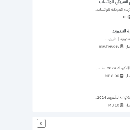
الامريكي للواتساب
ام الامريكية للواتساب...
00
 للاندرويد
ندرويد | تطبيق...
ار
mauhieudev‏
202  تطبيق...
ار
8.00 MB
ار
10 MB
0